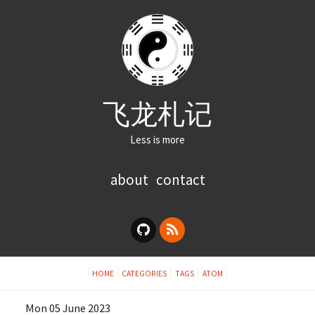
飞龙札记
Less is more
about
contact
HOME
CATEGORIES
TAGS
ATOM
Mon 05 June 2023