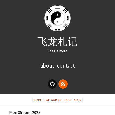
飞龙札记
Less is more
about
contact
HOME
CATEGORIES
TAGS
ATOM
Mon 05 June 2023